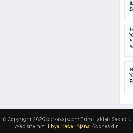
I
B
İ
Y
S
Y
H
Y
R
© Copyright 2026 borsakap.com Tüm Hakları Saklıdır.
Web sitemiz
Hibya Haber Ajansı
Abonesidir.