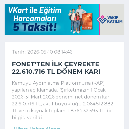
Tarih : 2026-05-10 08:14:46
FONET'TEN ILK ÇEYREKTE
22.610.716 TL DÖNEM KARI
Kamuyu Aydınlatma Platformuna (KAP)
yapılan açıklamada, ''Şirketimizin 1 Ocak
2026-31 Mart 2026 dönemi net dönem karı
22.610.716 TL, aktif büyüklüğü 2.064.512.882
TL ve özkaynak toplamı 1.876.232.593 TL’dir.''
bilgisi verildi.