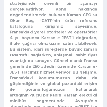
stratejisinde önemli bir aşamayı
gerçekleştiriyor. Konu hakkında
değerlendirmede bulunan Karsan CEO’su
Okan Baş, “
CATP’nin ürün referans
kataloğuna girişimiz sayesinde,
Fransa’daki yerel otoriteler ve operatörler
4 yıl boyunca Karsan e-JEST’i doğrudan,
ihale çağrısı olmaksızın satın alabilecek.
Bu sistem, idari süreçlerde büyük zaman
tasarrufu sağlarken, anlaşmalı sabit fiyat
avantajı da sunuyor.
Güncel olarak Fransa
genelinde 250 adedin üzerinde Karsan e-
JEST aracımız hizmet veriyor.
Bu gelişme,
Fransa’daki konumumuzun daha da
güçlendiğinin ve global pazardaki erişim
ile görünürlüğümüzün katlanarak
arttığının güçlü bir kanıtı
. Karsan elektrikli
minibüs segmentinde Avrupa’nın
zirvesinde yer alıyor. Karsan e-JEST ise