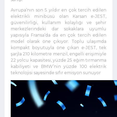
Avrupa’nın son 5 yıldır en çok tercih edilen
elektrikli minibüsü olan Karsan e-JEST,
güvenilirliği, kullanım kolaylığı ve şehir
merkezlerindeki dar sokaklara uyumlu
yapısıyla Fransa’da da en çok tercih edilen
model olarak öne çıkıyor. Toplu ulaşımda
kompakt boyutuyla öne çıkan e-JEST, tek
şarjla 210 kilometre menzil, engelli erişimiyle
22 yolcu kapasitesi, yüzde 25 eğim tırmanma
kabiliyeti ve BMW’nin yüzde 100 elektrik
teknolojisi sayesinde sıfır emisyon sunuyor