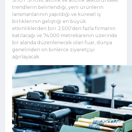
SHOT SHOW, avcılık ve atıcılık sektöründeki
trendlerin belirlendiği, yeni ürünlerin
lansmanlarının yapıldığı ve küresel iş
birliklerinin geliştiği en büyük
etkinliklerden biri. 2.500’den fazla firmanın
katılacağı ve 74.000 metrekarenin üzerinde
bir alanda düzenlenecek olan fuar, dünya
genelinden on binlerce ziyaretçiyi
ağırlayacak.